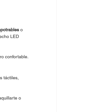
potrables
 o 
techo LED 
o confortable.
táctiles, 
uillarte o 