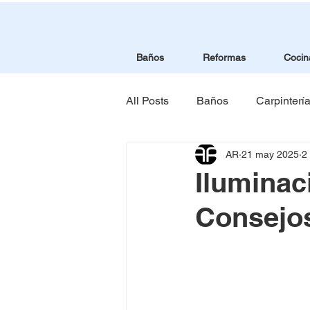
Baños
Reformas
Cocin
All Posts
Baños
Carpinterí
AR
21 may 2025
2
Iluminación
Pladur
Cl
Iluminac
Consejos