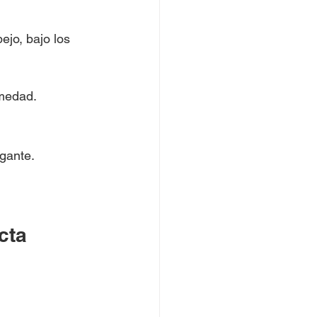
jo, bajo los 
umedad.
gante.
cta