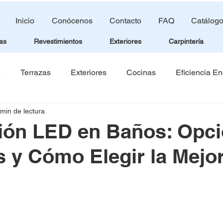
Inicio
Conócenos
Contacto
FAQ
Catálog
as
Revestimientos
Exteriores
Carpintería
a
Terrazas
Exteriores
Cocinas
Eficiencia En
 min de lectura
imatización
ión LED en Baños: Opci
 y Cómo Elegir la Mejo