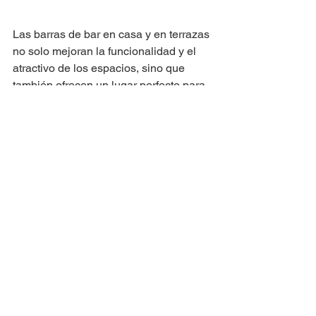
Las barras de bar en casa y en terrazas 
no solo mejoran la funcionalidad y el 
atractivo de los espacios, sino que 
también ofrecen un lugar perfecto para 
disfrutar de momentos especiales con 
amigos y familiares. Con una 
planificación cuidadosa y un toque de 
creatividad, puedes transformar 
cualquier rincón de tu hogar en un 
punto de encuentro acogedor y 
elegante. Ya sea que prefieras un 
diseño minimalista, rústico o temático, 
las posibilidades son infinitas para 
crear una barra de bar que se ajuste a 
tu estilo y necesidades.