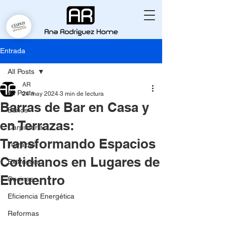
Entrada
All Posts
AR
All Posts
24 may 2024
3 min de lectura
Barras de Bar en Casa y
Baños
en Terrazas:
Carpintería
Transformando Espacios
Terrazas
Cotidianos en Lugares de
Exteriores
Encuentro
Cocinas
Eficiencia Energética
Reformas